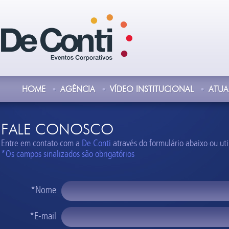
HOME
AGÊNCIA
VÍDEO INSTITUCIONAL
ATU
FALE CONOSCO
Entre em contato com a
De Conti
através do formulário abaixo ou uti
*Os campos sinalizados são obrigatórios
*Nome
*E-mail